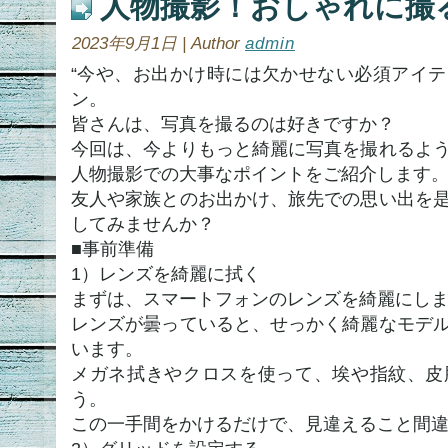
人物撮影！おしゃれに撮
2023年9月1日 | Author
admin
“今や、お出かけ時には欠かせない必須アイ
ン。
皆さんは、写真を撮るのは好きですか？
今回は、今よりもっと綺麗に写真を撮れるよ
人物撮影での大事なポイントをご紹介します
友人や家族とのお出かけ、旅先での思い出を
してみませんか？
■事前準備
1）レンズを綺麗に拭く
まずは、スマートフォンのレンズを綺麗にし
レンズが曇っていると、せっかく綺麗なモデ
います。
メガネ拭きやクロスを使って、埃や指紋、皮
う。
この一手間をかけるだけで、見違えること間