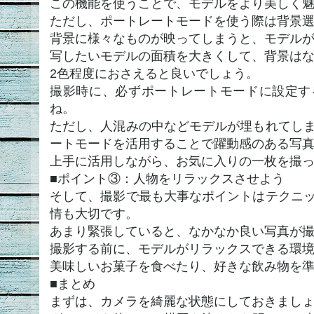
この機能を使うことで、モデルをより美しく
ただし、ポートレートモードを使う際は背景
背景に様々なものが映ってしまうと、モデル
写したいモデルの面積を大きくして、背景はな
2色程度におさえると良いでしょう。
撮影時に、必ずポートレートモードに設定す
ね。
ただし、人混みの中などモデルが埋もれてし
ートモードを活用することで躍動感のある写
上手に活用しながら、お気に入りの一枚を撮
■ポイント③：人物をリラックスさせよう
そして、撮影で最も大事なポイントはテクニ
情も大切です。
あまり緊張していると、なかなか良い写真が
撮影する前に、モデルがリラックスできる環
美味しいお菓子を食べたり、好きな飲み物を
■まとめ
まずは、カメラを綺麗な状態にしておきまし