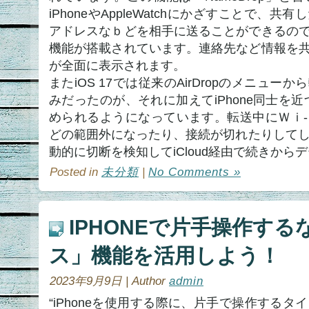
iPhoneやAppleWatchにかざすことで、
アドレスなｂどを相手に送ることができるの
機能が搭載されています。連絡先など情報を
が全面に表示されます。
またiOS 17では従来のAirDropのメニュ
みだったのが、それに加えてiPhone同士を近づ
められるようになっています。転送中にＷｉ
どの範囲外になったり、接続が切れたりしてしま
動的に切断を検知してiCloud経由で続きから
Posted in
未分類
|
No Comments »
IPHONEで片手操作す
ス」機能を活用しよう！
2023年9月9日 | Author
admin
“iPhoneを使用する際に、片手で操作する