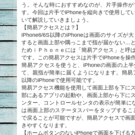
う。そんな時におすすめなのが、片手操作が
す。今回は片手でiPhoneを縦向きで使用し
いて解説していきましょう。
【簡易アクセスとは？】
iPhone6/6S以降のiPhoneは画面のサイ
すると画面上部や隅っこまで指が届かない…
ためｉＰｈｏｎｅには「簡易アクセス」と呼
です。この簡易アクセスは片手でiPhoneを
簡易アクセスを使うと、iPhoneの画面の上
て、親指が簡単に届くようになります。簡易アクセス
以降のiPhoneで使用可能です。
簡易アクセス機能を使用して画面上部を下に
部にあるアプリの起動や、画面上部から下に
ンター、コントロールセンタの表示が簡単になり
は画面上部のステータスバーをタップするこ
で戻ることが可能ですが、簡易アクセスで画
きやすくなります。
【ホームボタンのないiPhoneで画面を下げる