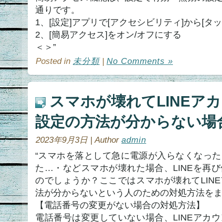
通りです。
1、[設定]アプリで[アクセシビリティ]から[タ
2、[簡易アクセス]をオン/オフにする
＜＞”
Posted in
未分類
|
No Comments »
スマホが壊れてLINEア
設定の方法が分からない場
2023年9月3日 | Author
admin
“スマホを落として急に電源が入らなくなっ
た…・などスマホが壊れた場合、LINEを再
のでしょうか？ここではスマホが壊れてLIN
法が分からないという人のための対処方法を
【電話番号の変更がない場合の対処方法】
電話番号は変更していない場合、LINEアカ