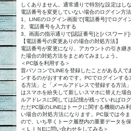
しくありません。通常通りで特別な設定はし
電話番号を変更していない場合のログイン方
1、LINEのログイン画面で[電話番号]でログ
2、電話番号を入力する
3、画面の指示通りで[認証番号]と[パスワード
【電話番号の変更ありの場合の対処方法】
電話番号が変更になり、アカウントの引き継
た場合の対処方法をまとめてみましょう。
＜PC版を利用する＞
昔パソコンでLINEを登録したことがある人であ
ンするのがおすすめです。PCでログインする
る方法」と「メールアドレスで登録する方法」
はスマホを紛失して新しいスマホに替えた場
ルアドレスに関しては記憶が残っていればロ
ただPC版のLINEはトークに関する機能のみ
い場合の対処方法になります。PC版では今
ので、いち早くトーク履歴内の重要データを
＜ＬＩＮEに問い合わせをしてみる＞