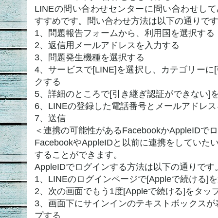
LINEの問い合わせセンターに問い合わせし
すすめです。問い合わせ方法は以下の通りで
1、問題報告フォームから、利用国を選択する
2、返信用メールアドレスを入力する
3、問題発生機種を選択する
4、サービスで[LINE]を選択し、カテゴリー
クする
5、詳細のところで[引き継ぎ認証ができない]
6、LINEの登録した電話番号とメールアドレ
7、送信
＜連携の可能性があるFacebookかAppleI
FacebookやAppleIDと以前に連携をして
することができます。
AppleIDでログインする方法は以下の通りです
1、LINEのログインページで[Appleで続ける]
2、次の画面でもう1度[Appleで続ける]をタッ
3、画面下にサインインのテキストボックスが表
プする