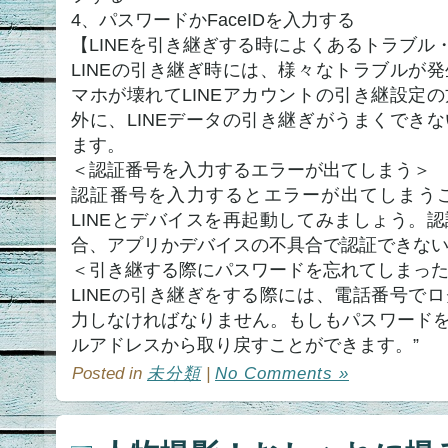
4、パスワードかFaceIDを入力する
【LINEを引き継ぎする時によくあるトラブル
LINEの引き継ぎ時には、様々なトラブルが
マホが壊れてLINEアカウントの引き継設定
外に、LINEデータの引き継ぎがうまくでき
ます。
＜認証番号を入力するエラーが出てしまう＞
認証番号を入力するとエラーが出てしまう
LINEとデバイスを再起動してみましょう。
合、アプリかデバイスの不具合で認証できな
＜引き継する際にパスワードを忘れてしまっ
LINEの引き継ぎをする際には、電話番号で
力しなければなりません。もしもパスワード
ルアドレスから取り戻すことができます。”
Posted in
未分類
|
No Comments »