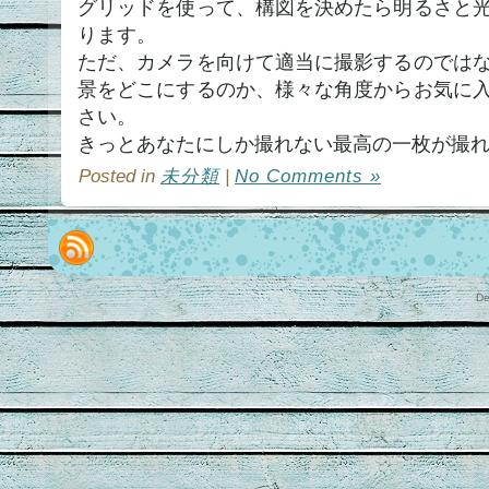
グリッドを使って、構図を決めたら明るさと
ります。
ただ、カメラを向けて適当に撮影するのでは
景をどこにするのか、様々な角度からお気に
さい。
きっとあなたにしか撮れない最高の一枚が撮れ
Posted in
未分類
|
No Comments »
De