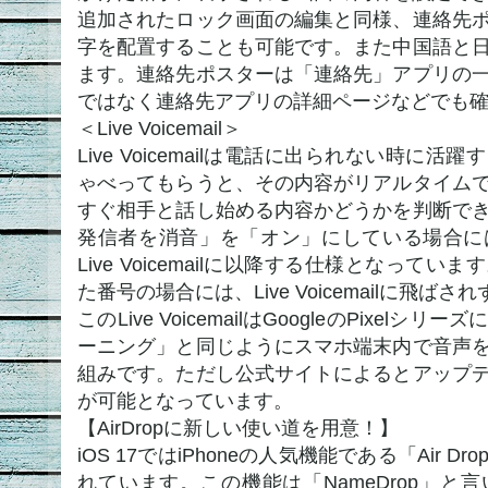
追加されたロック画面の編集と同様、連絡先
字を配置することも可能です。また中国語と
ます。連絡先ポスターは「連絡先」アプリの
ではなく連絡先アプリの詳細ページなどでも
＜Live Voicemail＞
Live Voicemailは電話に出られない時に
ゃべってもらうと、その内容がリアルタイム
すぐ相手と話し始める内容かどうかを判断で
発信者を消音」を「オン」にしている場合に
Live Voicemailに以降する仕様となって
た番号の場合には、Live Voicemailに飛
このLive VoicemailはGoogleのPixe
ーニング」と同じようにスマホ端末内で音声
組みです。ただし公式サイトによるとアップ
が可能となっています。
【AirDropに新しい使い道を用意！】
iOS 17ではiPhoneの人気機能である「Air
れています。この機能は「NameDrop」と言